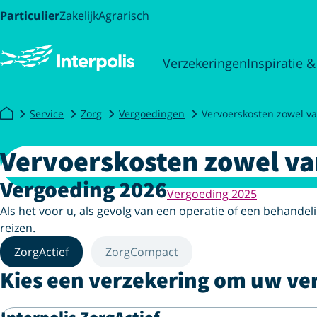
Particulier
Zakelijk
Agrarisch
Verzekeringen
Inspiratie &
Service
Zorg
Vergoedingen
Vervoerskosten zowel va
Vervoerskosten zowel va
Vergoeding 2026
Vergoeding 2025
Als het voor u, als gevolg van een operatie of een behandeli
reizen.
ZorgActief
ZorgCompact
Kies een verzekering om uw ve