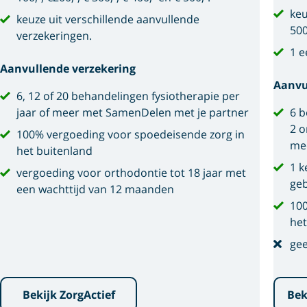
keu
keuze uit verschillende aanvullende
500
verzekeringen.
1 e
Aanvullende verzekering
Aanvu
6, 12 of 20 behandelingen fysiotherapie per
jaar of meer met SamenDelen met je partner
6 b
2 o
100% vergoeding voor spoedeisende zorg in
me
het buitenland
1 k
vergoeding voor orthodontie tot 18 jaar met
geb
een wachttijd van 12 maanden
100
het
gee
Bekijk ZorgActief
Bek