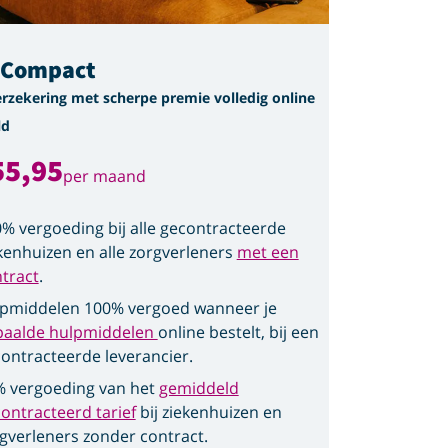
gCompact
erzekering met scherpe premie volledig online
ld
55,95
per maand
% vergoeding bij alle gecontracteerde
kenhuizen en alle zorgverleners
met een
tract
.
pmiddelen 100% vergoed wanneer je
paalde hulpmiddelen
online bestelt, bij een
ontracteerde leverancier.
 vergoeding van het
gemiddeld
ontracteerd tarief
bij ziekenhuizen en
gverleners zonder contract.