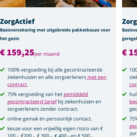
ZorgActief
Zor
Basisverzekering met uitgebreide pakketkeuze voor
Basisv
het gezin
gerege
€ 159,25
€ 1
per maand
100% vergoeding bij alle gecontracteerde
100
ziekenhuizen en alle zorgverleners
met een
zie
contract
.
con
75% vergoeding van het
gemiddeld
hul
gecontracteerd tarief
bij ziekenhuizen en
be
zorgverleners zonder contract.
gec
online gemak én persoonlijk contact.
75%
gec
keuze voor een vrijwillig eigen risico van €
zor
100,-, €200,-, € 300,-, € 400,- en € 500,-.