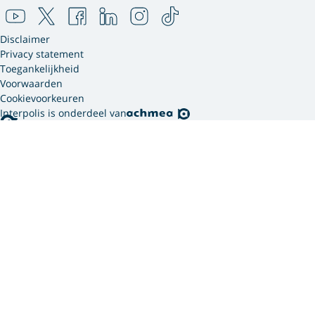
Disclaimer
Privacy statement
Toegankelijkheid
Voorwaarden
Cookievoorkeuren
Interpolis is onderdeel van
Interpolis gebruikt
cookies.
We gebruiken cookies en soortgelijke technieken om
jouw online gedrag te analyseren en te combineren
met gegevens die we van jou hebben. Zo weten we
welke advertenties werken en kunnen we jou
persoonlijker helpen via onze website, app of sociale
media. Hiermee verwerken we jouw