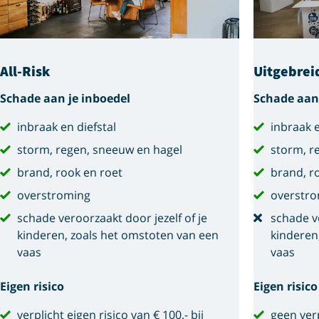
All-Risk
Uitgebrei
Schade aan je inboedel
Schade aan 
inbraak en diefstal
inbraak e
storm, regen, sneeuw en hagel
storm, r
brand, rook en roet
brand, r
overstroming
overstr
schade veroorzaakt door jezelf of je
schade ve
kinderen, zoals het omstoten van een
kinderen
vaas
vaas
Eigen risico
Eigen risico
verplicht eigen risico van € 100,- bij
geen verp