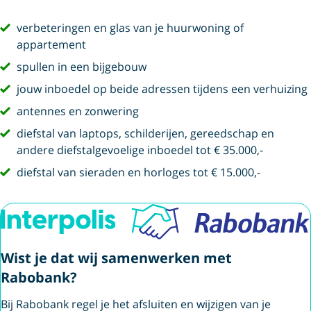
vink
verbeteringen en glas van je huurwoning of
appartement
vink
spullen in een bijgebouw
vink
jouw inboedel op beide adressen tijdens een verhuizing
vink
antennes en zonwering
vink
diefstal van laptops, schilderijen, gereedschap en
andere diefstalgevoelige inboedel tot € 35.000,-
vink
diefstal van sieraden en horloges tot € 15.000,-
Wist je dat wij samenwerken met
Rabobank?
Bij Rabobank regel je het afsluiten en wijzigen van je