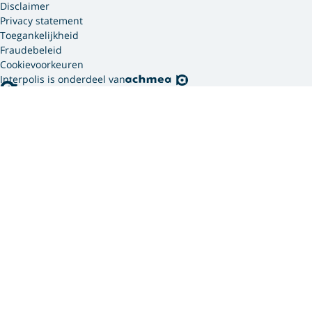
Disclaimer
Privacy statement
Toegankelijkheid
Fraudebeleid
Cookievoorkeuren
Interpolis is onderdeel van
Interpolis gebruikt
cookies.
We gebruiken cookies en soortgelijke technieken om
jouw online gedrag te analyseren en te combineren
met gegevens die we van jou hebben. Zo weten we
welke advertenties werken en kunnen we jou
persoonlijker helpen via onze website, app of sociale
media. Hiermee verwerken we jouw
persoonsgegevens. Om welke persoonsgegevens dit
gaat en hoe we deze verwerken, lees je in ons
privacy