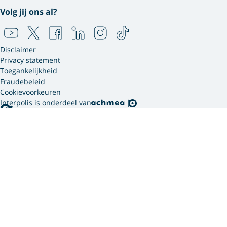
Volg jij ons al?
Disclaimer
Privacy statement
Toegankelijkheid
Fraudebeleid
Cookievoorkeuren
Interpolis is onderdeel van
Interpolis gebruikt
cookies.
We gebruiken cookies en soortgelijke technieken om
jouw online gedrag te analyseren en te combineren
met gegevens die we van jou hebben. Zo weten we
welke advertenties werken en kunnen we jou
persoonlijker helpen via onze website, app of sociale