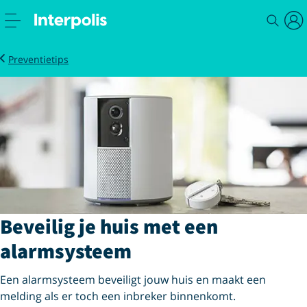
Wonen
InbraakBarometer
Beveilig je huis met een alarmsysteem
Preventietips
Beveilig je huis met een
alarmsysteem
Een alarmsysteem beveiligt jouw huis en maakt een
melding als er toch een inbreker binnenkomt.