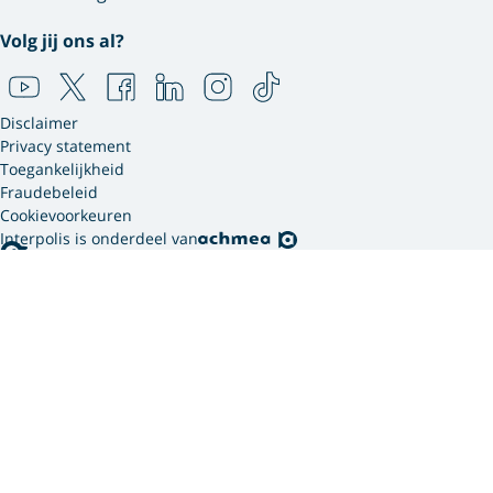
Volg jij ons al?
Disclaimer
Privacy statement
Toegankelijkheid
Fraudebeleid
Cookievoorkeuren
Interpolis is onderdeel van
Interpolis gebruikt
cookies.
We gebruiken cookies en soortgelijke technieken om
jouw online gedrag te analyseren en te combineren
met gegevens die we van jou hebben. Zo weten we
welke advertenties werken en kunnen we jou