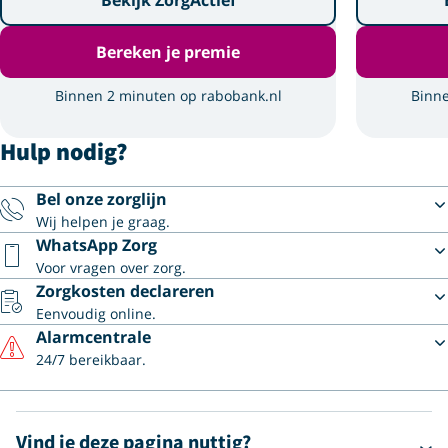
Bekijk ZorgActief
Bereken je premie
Binnen 2 minuten op rabobank.nl
Binne
Hulp nodig?
Bel onze zorglijn
Wij helpen je graag.
WhatsApp Zorg
Voor vragen over zorg.
Zorgkosten declareren
Eenvoudig online.
Alarmcentrale
24/7 bereikbaar.
Vind je deze pagina nuttig?