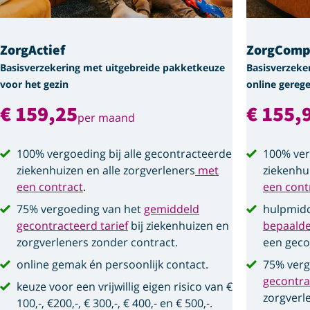
ZorgActief
ZorgComp
Basisverzekering met uitgebreide pakketkeuze
Basisverzeke
voor het gezin
online gerege
€ 159,25
€ 155,
per maand
100% vergoeding bij alle gecontracteerde
100% ver
ziekenhuizen en alle zorgverleners
met
ziekenhu
een contract
.
een cont
75% vergoeding van het
gemiddeld
hulpmidd
gecontracteerd tarief
bij ziekenhuizen en
bepaald
zorgverleners zonder contract.
een geco
online gemak én persoonlijk contact.
75% verg
gecontra
keuze voor een vrijwillig eigen risico van €
zorgverl
100,-, €200,-, € 300,-, € 400,- en € 500,-.