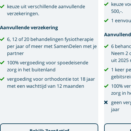
keuze voo
keuze uit verschillende aanvullende
500,-.
verzekeringen.
1 eenvou
Aanvullende verzekering
Aanvullend
6, 12 of 20 behandelingen fysiotherapie
per jaar of meer met SamenDelen met je
6 behand
partner
Neem 2 o
uit 2025
100% vergoeding voor spoedeisende
zorg in het buitenland
1 keer p
gebitsre
vergoeding voor orthodontie tot 18 jaar
met een wachttijd van 12 maanden
100% ver
zorg in h
geen ver
jaar