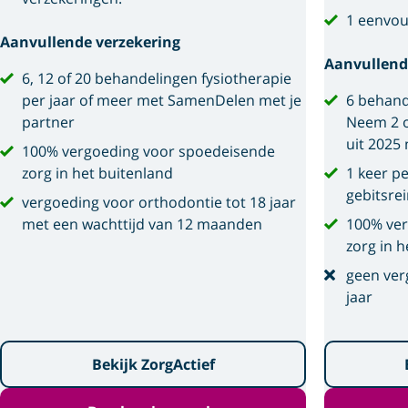
1 eenvou
Aanvullende verzekering
Aanvullend
6, 12 of 20 behandelingen fysiotherapie
per jaar of meer met SamenDelen met je
6 behand
partner
Neem 2 o
uit 2025
100% vergoeding voor spoedeisende
zorg in het buitenland
1 keer p
gebitsre
vergoeding voor orthodontie tot 18 jaar
met een wachttijd van 12 maanden
100% ver
zorg in h
geen ver
jaar
Bekijk ZorgActief