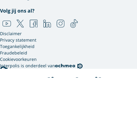
Volg jij ons al?
Disclaimer
Privacy statement
Toegankelijkheid
Fraudebeleid
Cookievoorkeuren
Interpolis is onderdeel van
Interpolis gebruikt
cookies.
We gebruiken cookies en soortgelijke technieken om
jouw online gedrag te analyseren en te combineren
met gegevens die we van jou hebben. Zo weten we
welke advertenties werken en kunnen we jou