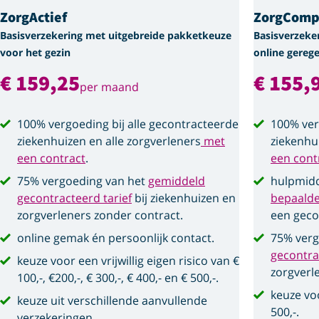
ZorgActief
ZorgComp
Basisverzekering met uitgebreide pakketkeuze
Basisverzeke
voor het gezin
online gerege
€ 159,25
€ 155,
per maand
100% vergoeding bij alle gecontracteerde
100% ver
ziekenhuizen en alle zorgverleners
met
ziekenhu
een contract
.
een cont
75% vergoeding van het
gemiddeld
hulpmidd
gecontracteerd tarief
bij ziekenhuizen en
bepaald
zorgverleners zonder contract.
een geco
online gemak én persoonlijk contact.
75% verg
gecontra
keuze voor een vrijwillig eigen risico van €
zorgverl
100,-, €200,-, € 300,-, € 400,- en € 500,-.
keuze voo
keuze uit verschillende aanvullende
500,-.
verzekeringen.