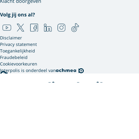
Klacht doorgeven
Volg jij ons al?
Disclaimer
Privacy statement
Toegankelijkheid
Fraudebeleid
Cookievoorkeuren
Interpolis is onderdeel van
Interpolis gebruikt
cookies.
We gebruiken cookies en soortgelijke technieken om
jouw online gedrag te analyseren en te combineren
met gegevens die we van jou hebben. Zo weten we
welke advertenties werken en kunnen we jou