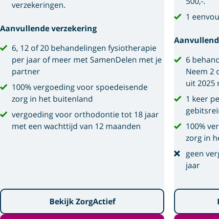
500,-.
verzekeringen.
1 eenvou
Aanvullende verzekering
Aanvullend
6, 12 of 20 behandelingen fysiotherapie
per jaar of meer met SamenDelen met je
6 behand
partner
Neem 2 o
uit 2025
100% vergoeding voor spoedeisende
zorg in het buitenland
1 keer p
gebitsre
vergoeding voor orthodontie tot 18 jaar
met een wachttijd van 12 maanden
100% ver
zorg in h
geen ver
jaar
Bekijk ZorgActief