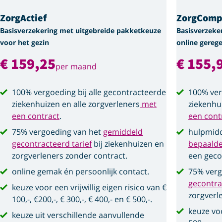
ZorgActief
ZorgComp
Basisverzekering met uitgebreide pakketkeuze
Basisverzeke
voor het gezin
online gerege
€ 159,25
€ 155,
per maand
100% vergoeding bij alle gecontracteerde
100% ver
ziekenhuizen en alle zorgverleners
met
ziekenhu
een contract
.
een cont
75% vergoeding van het
gemiddeld
hulpmidd
gecontracteerd tarief
bij ziekenhuizen en
bepaald
zorgverleners zonder contract.
een geco
online gemak én persoonlijk contact.
75% verg
gecontra
keuze voor een vrijwillig eigen risico van €
zorgverl
100,-, €200,-, € 300,-, € 400,- en € 500,-.
keuze voo
keuze uit verschillende aanvullende