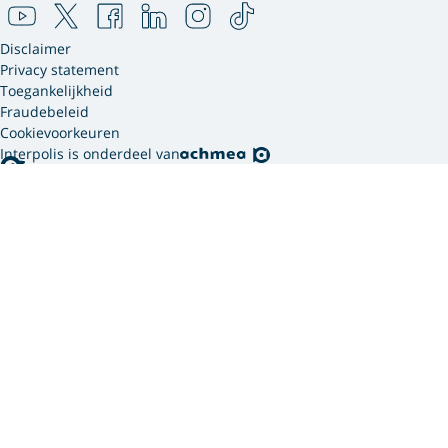
Disclaimer
Privacy statement
Toegankelijkheid
Fraudebeleid
Cookievoorkeuren
Interpolis is onderdeel van
Interpolis gebruikt
cookies.
We gebruiken cookies en soortgelijke technieken om
jouw online gedrag te analyseren en te combineren
met gegevens die we van jou hebben. Zo weten we
welke advertenties werken en kunnen we jou
persoonlijker helpen via onze website, app of sociale
media. Hiermee verwerken we jouw
persoonsgegevens. Om welke persoonsgegevens dit