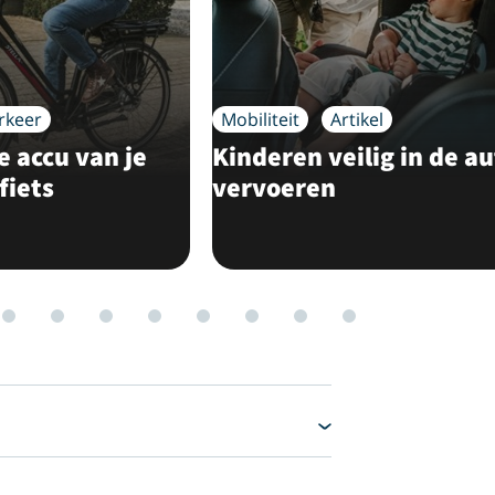
rkeer
Mobiliteit
Artikel
e accu van je
Kinderen veilig in de a
fiets
vervoeren