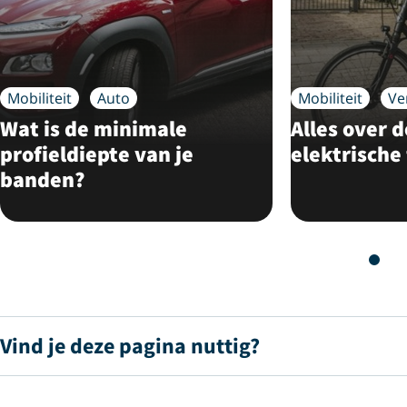
Mobiliteit
Auto
Mobiliteit
Ve
Wat is de minimale
Alles over d
profieldiepte van je
elektrische 
banden?
Vind je deze pagina nuttig?