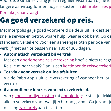
Voor deze situaties vraag je een regulier visum aan bij de 
langere aanvraagduur en hogere kosten.
In dit artikel lee
Koninkrijk aanvraagt
.
Ga goed verzekerd op reis.
Met Interpolis ga je goed voorbereid de deur uit. Je kiest zel
snelle service en betrouwbare hulp, waar je ook bent. Op d
standaard verzekerd voor een aaneengesloten periode van 
verblijf niet aan te passen naar 180 of 365 dagen.
Automatisch verzekerd bij vertrek.
Met een
doorlopende reisverzekering
hoef je niets te rege
Reis je minder vaak? Dan is een
kortlopende reisverzeker
Tot vlak voor vertrek online afsluiten.
Via de Rabo App sluit je je verzekering af wanneer het jo
vertrekt.
6 aanvullende keuzes voor extra zekerheid.
Van
geneeskundige kosten
tot
annulering
: je stelt je dek
alleen verzekerd voor wat jij echt nodig vindt. Ga je voor 
dekking
zakenreis
aan te zetten.