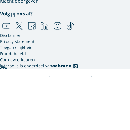
Klacht doorgeven
Volg jij ons al?
Disclaimer
Privacy statement
Toegankelijkheid
Fraudebeleid
Cookievoorkeuren
Interpolis is onderdeel van
Interpolis gebruikt
cookies.
We gebruiken cookies en soortgelijke technieken om
jouw online gedrag te analyseren en te combineren
met gegevens die we van jou hebben. Zo weten we
welke advertenties werken en kunnen we jou