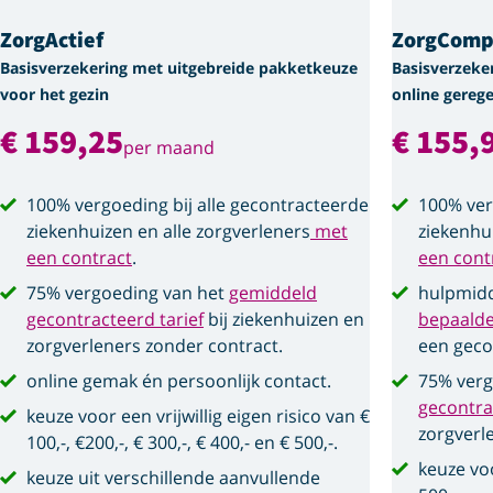
ZorgActief
ZorgComp
Basisverzekering met uitgebreide pakketkeuze
Basisverzeke
voor het gezin
online gerege
€ 159,25
€ 155,
per maand
100% vergoeding bij alle gecontracteerde
100% ver
ziekenhuizen en alle zorgverleners
met
ziekenhu
een contract
.
een cont
75% vergoeding van het
gemiddeld
hulpmidd
gecontracteerd tarief
bij ziekenhuizen en
bepaald
zorgverleners zonder contract.
een geco
online gemak én persoonlijk contact.
75% verg
gecontra
keuze voor een vrijwillig eigen risico van €
zorgverl
100,-, €200,-, € 300,-, € 400,- en € 500,-.
keuze voo
keuze uit verschillende aanvullende