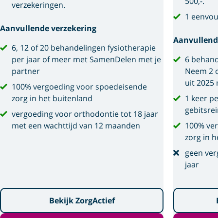
500,-.
verzekeringen.
1 eenvou
Aanvullende verzekering
Aanvullend
6, 12 of 20 behandelingen fysiotherapie
per jaar of meer met SamenDelen met je
6 behand
partner
Neem 2 o
uit 2025
100% vergoeding voor spoedeisende
zorg in het buitenland
1 keer p
gebitsre
vergoeding voor orthodontie tot 18 jaar
met een wachttijd van 12 maanden
100% ver
zorg in h
geen ver
jaar
Bekijk ZorgActief