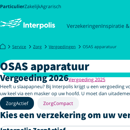
Particulier
Zakelijk
Agrarisch
Verzekeringen
Inspiratie &
Service
Zorg
Vergoedingen
OSAS apparatuur
OSAS apparatuur
Vergoeding 2026
Vergoeding 2025
Heeft u slaapapneu? Bij Interpolis krijgt u een vergoeding v
uw keel via een masker op uw hoofd. U moet dan uitademen
ZorgActief
ZorgCompact
Kies een verzekering om uw ve