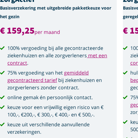
Basisverzekering met uitgebreide pakketkeuze voor
Basisv
het gezin
gerege
€ 159,25
€ 1
per maand
100% vergoeding bij alle gecontracteerde
100
ziekenhuizen en alle zorgverleners
met een
zie
contract
.
con
75% vergoeding van het
gemiddeld
hul
gecontracteerd tarief
bij ziekenhuizen en
be
zorgverleners zonder contract.
gec
online gemak én persoonlijk contact.
75%
gec
keuze voor een vrijwillig eigen risico van €
zor
100,-, €200,-, € 300,-, € 400,- en € 500,-.
keu
keuze uit verschillende aanvullende
500
verzekeringen.