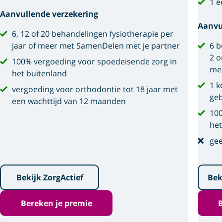
1 e
Aanvullende verzekering
Aanvu
6, 12 of 20 behandelingen fysiotherapie per
jaar of meer met SamenDelen met je partner
6 b
2 o
100% vergoeding voor spoedeisende zorg in
me
het buitenland
1 k
vergoeding voor orthodontie tot 18 jaar met
geb
een wachttijd van 12 maanden
100
het
gee
Bekijk ZorgActief
Bek
Bereken je premie