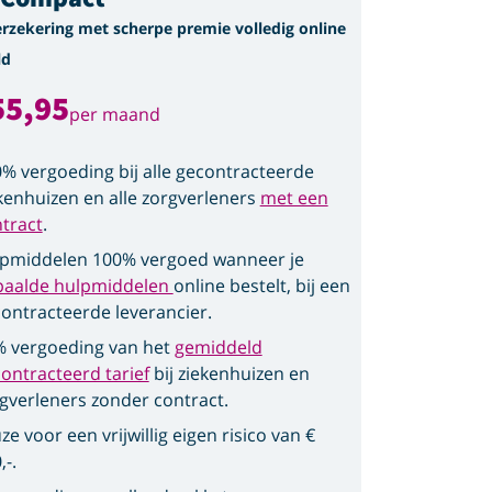
erzekering met scherpe premie volledig online
ld
55,95
per maand
% vergoeding bij alle gecontracteerde
kenhuizen en alle zorgverleners
met een
tract
.
pmiddelen 100% vergoed wanneer je
paalde hulpmiddelen
online bestelt, bij een
ontracteerde leverancier.
 vergoeding van het
gemiddeld
ontracteerd tarief
bij ziekenhuizen en
gverleners zonder contract.
ze voor een vrijwillig eigen risico van €
,-.