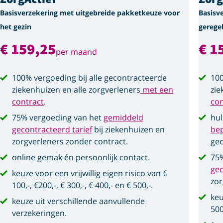
Basisverzekering met uitgebreide pakketkeuze voor
Basisv
het gezin
gerege
€ 159,25
€ 1
per maand
100% vergoeding bij alle gecontracteerde
100
ziekenhuizen en alle zorgverleners
met een
zie
contract
.
con
75% vergoeding van het
gemiddeld
hul
gecontracteerd tarief
bij ziekenhuizen en
be
zorgverleners zonder contract.
gec
online gemak én persoonlijk contact.
75%
gec
keuze voor een vrijwillig eigen risico van €
zor
100,-, €200,-, € 300,-, € 400,- en € 500,-.
keu
keuze uit verschillende aanvullende
500
verzekeringen.