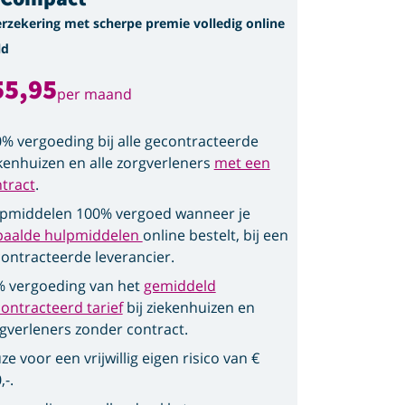
erzekering met scherpe premie volledig online
ld
55,95
per maand
% vergoeding bij alle gecontracteerde
kenhuizen en alle zorgverleners
met een
tract
.
pmiddelen 100% vergoed wanneer je
paalde hulpmiddelen
online bestelt, bij een
ontracteerde leverancier.
 vergoeding van het
gemiddeld
ontracteerd tarief
bij ziekenhuizen en
gverleners zonder contract.
ze voor een vrijwillig eigen risico van €
,-.