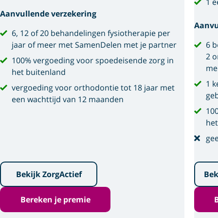
1 e
Aanvullende verzekering
Aanvu
6, 12 of 20 behandelingen fysiotherapie per
jaar of meer met SamenDelen met je partner
6 b
2 o
100% vergoeding voor spoedeisende zorg in
me
het buitenland
1 k
vergoeding voor orthodontie tot 18 jaar met
geb
een wachttijd van 12 maanden
100
het
gee
Bekijk ZorgActief
Bek
Bereken je premie