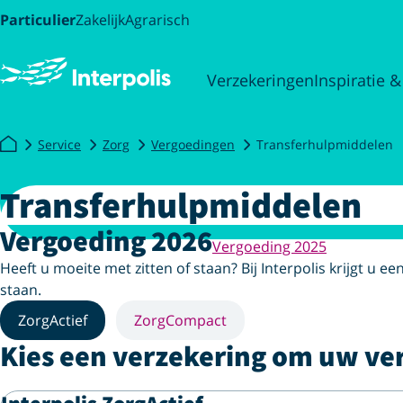
Particulier
Zakelijk
Agrarisch
Verzekeringen
Inspiratie &
Service
Zorg
Vergoedingen
Transferhulpmiddelen
Transferhulpmiddelen
Vergoeding 2026
Vergoeding 2025
Heeft u moeite met zitten of staan? Bij Interpolis krijgt u 
staan.
ZorgActief
ZorgCompact
Kies een verzekering om uw ve