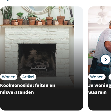
Wonen
Artikel
Wonen
Koolmonoxide: feiten en
Je woning 
misverstanden
waarom