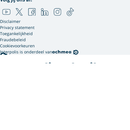
Disclaimer
Privacy statement
Toegankelijkheid
Fraudebeleid
Cookievoorkeuren
Interpolis is onderdeel van
Interpolis gebruikt
cookies.
We gebruiken cookies en soortgelijke technieken om
jouw online gedrag te analyseren en te combineren
met gegevens die we van jou hebben. Zo weten we
welke advertenties werken en kunnen we jou
persoonlijker helpen via onze website, app of sociale
media. Hiermee verwerken we jouw