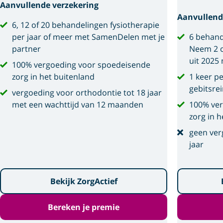
Aanvullende verzekering
Aanvullend
6, 12 of 20 behandelingen fysiotherapie
per jaar of meer met SamenDelen met je
6 behand
partner
Neem 2 o
uit 2025
100% vergoeding voor spoedeisende
zorg in het buitenland
1 keer p
gebitsre
vergoeding voor orthodontie tot 18 jaar
met een wachttijd van 12 maanden
100% ver
zorg in h
geen ver
jaar
Bekijk ZorgActief
Bereken je premie