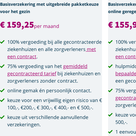
Basisverzekering met uitgebreide pakketkeuze
Basisverzeke
voor het gezin
online gerege
€ 159,25
€ 155,
per maand
100% vergoeding bij alle gecontracteerde
100% ver
ziekenhuizen en alle zorgverleners
met
ziekenhu
een contract
.
een cont
75% vergoeding van het
gemiddeld
hulpmidd
gecontracteerd tarief
bij ziekenhuizen en
bepaald
zorgverleners zonder contract.
een geco
online gemak én persoonlijk contact.
75% verg
gecontra
keuze voor een vrijwillig eigen risico van €
zorgverl
100,-, €200,-, € 300,-, € 400,- en € 500,-.
keuze voo
keuze uit verschillende aanvullende
500,-.
verzekeringen.
1 eenvou