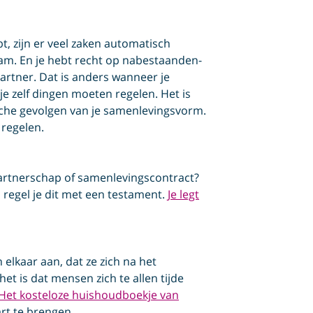
t, zijn er veel zaken automatisch
aam. En je hebt recht op nabestaanden­
partner. Dat is anders wanneer je
e zelf dingen moeten regelen. Het is
ische gevolgen van je samenlevingsvorm.
 regelen.
rtnerschap of samenlevings­contract?
an regel je dit met een testament.
Je legt
lkaar aan, dat ze zich na het
et is dat mensen zich te allen tijde
Het kosteloze huishoudboekje van
art te brengen.