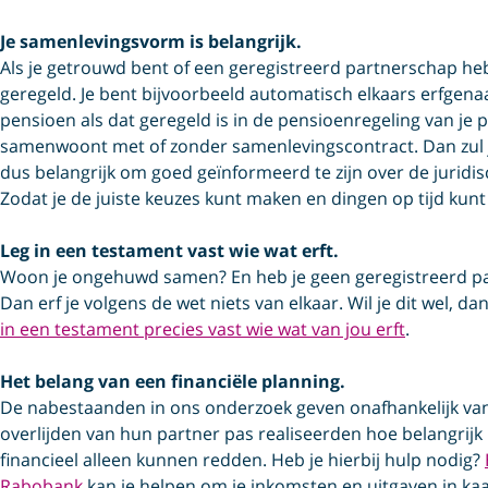
Je samenlevingsvorm is belangrijk.
Als je getrouwd bent of een geregistreerd partnerschap heb
geregeld. Je bent bijvoorbeeld automatisch elkaars erfgen
pensioen als dat geregeld is in de pensioenregeling van je 
samenwoont met of zonder samenlevings­contract. Dan zul j
dus belangrijk om goed geïnformeerd te zijn over de jurid
Zodat je de juiste keuzes kunt maken en dingen op tijd kunt
Leg in een testament vast wie wat erft.
Woon je ongehuwd samen? En heb je geen geregistreerd pa
Dan erf je volgens de wet niets van elkaar. Wil je dit wel, d
in een testament precies vast wie wat van jou erft
.
Het belang van een financiële planning.
De nabestaanden in ons onderzoek geven onafhankelijk van e
overlijden van hun partner pas realiseerden hoe belangrijk h
financieel alleen kunnen redden. Heb je hierbij hulp nodig?
Rabobank
kan je helpen om je inkomsten en uitgaven in ka