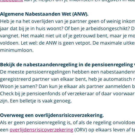
Algemene Nabestaanden Wet (ANW).
Heb je na het overlijden van je partner geen of weinig inko
jaar dat bij je in huis woont? Of ben je arbeidsongeschikt? 
vangnet. Het maakt niet uit of je getrouwd bent, maar je 
voldoen. Let wel: de ANW is geen vetpot. De maximale uitkeri
minimumloon.
Bekijk de nabestaandenregeling in de pensioenregeling 
De meeste pensioenregelingen hebben een nabestaanden­reg
geregistreerd partner van elkaar bent, heb je automatisch
Woon je samen? Dan kun je elkaar als partner aanmelden bi
Check bij je pensioenfonds of verzekeraar of daar voorwaar
zijn. Een belletje is vaak genoeg.
Overweeg een overlijdensrisicoverzekering.
Als er geen pensioenregeling is, of als de regeling onvold
een
overlijdens­risico­verzekering
(ORV) op elkaars leven af te