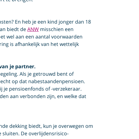
msten? En heb je een kind jonger dan 18
Dan biedt de
ANW
misschien een
moet wel aan een aantal voorwaarden
ng is afhankelijk van het wettelijk
van je partner.
eling. Als je getrouwd bent of
 recht op dat nabestaanden­pensioen.
j je pensioenfonds of -verzekeraar.
den aan verbonden zijn, en welke dat
oende dekking biedt, kun je overwegen om
 sluiten. De overlijdens­risico­