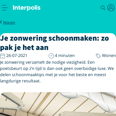
Magazine
Je zonwering schoonmaken: zo pak je het aan
Wonen
Je zonwering schoonmaken: zo
pak je het aan
26-07-2021
4 minuten
Wonen
Je zonwering verzamelt de nodige viezigheid. Een
poetsbeurt op z’n tijd is dan ook geen overbodige luxe. We
delen schoonmaaktips met je voor het beste en meest
langdurige resultaat.