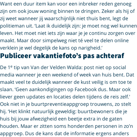
Want een duur item kan voor een inbreker reden genoeg
zijn om ook jouw woning binnen te dringen. Zeker als hij of
zij weet wanneer jij waarschijnlijk niet thuis bent, legt de
politieman uit. ‘Laat ik duidelijk zijn: je moet nog wel kunnen
leven. Het moet niet iets zijn waar je je continu zorgen over
maakt. Maar door simpelweg niet té veel te delen online
verklein je wel degelijk de kans op narigheid.’
Publiceer vakantiefoto’s pas achteraf
e
De 1
tip van Van der Velden Walda: post niet op social
media wanneer je een weekend of week van huis bent. Dat
maakt veel te duidelijk wanneer de kust veilig is om toe te
slaan. ‘Geen aankondigingen op Facebook dus. Maar ook
liever geen updates en locaties delen tijdens de reis zelf.'
Ook niet in je buurtpreventieappgroep trouwens, zo stelt
hij. ‘Het klinkt natuurlijk geweldig: buurtbewoners die je
huis bij jouw afwezigheid een beetje extra in de gaten
houden. Maar er zitten soms honderden personen in zo’n
appgroep. Dus de kans dat de informatie ergens anders