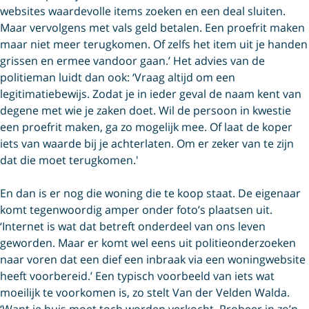
websites waardevolle items zoeken en een deal sluiten.
Maar vervolgens met vals geld betalen. Een proefrit maken
maar niet meer terugkomen. Of zelfs het item uit je handen
grissen en ermee vandoor gaan.’ Het advies van de
politieman luidt dan ook: ‘Vraag altijd om een
legitimatiebewijs. Zodat je in ieder geval de naam kent van
degene met wie je zaken doet. Wil de persoon in kwestie
een proefrit maken, ga zo mogelijk mee. Of laat de koper
iets van waarde bij je achterlaten. Om er zeker van te zijn
dat die moet terugkomen.'
En dan is er nog die woning die te koop staat. De eigenaar
komt tegenwoordig amper onder foto’s plaatsen uit.
‘Internet is wat dat betreft onderdeel van ons leven
geworden. Maar er komt wel eens uit politieonderzoeken
naar voren dat een dief een inbraak via een woningwebsite
heeft voorbereid.’ Een typisch voorbeeld van iets wat
moeilijk te voorkomen is, zo stelt Van der Velden Walda.
‘Want je huis moet toch worden verkocht. Probeer in zo’n