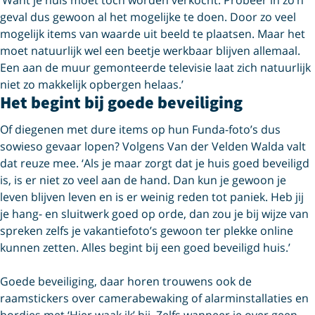
geval dus gewoon al het mogelijke te doen. Door zo veel
mogelijk items van waarde uit beeld te plaatsen. Maar het
moet natuurlijk wel een beetje werkbaar blijven allemaal.
Een aan de muur gemonteerde televisie laat zich natuurlijk
niet zo makkelijk opbergen helaas.’
Het begint bij goede beveiliging
Of diegenen met dure items op hun Funda-foto’s dus
sowieso gevaar lopen? Volgens Van der Velden Walda valt
dat reuze mee. ‘Als je maar zorgt dat je huis goed beveiligd
is, is er niet zo veel aan de hand. Dan kun je gewoon je
leven blijven leven en is er weinig reden tot paniek. Heb jij
je hang- en sluitwerk goed op orde, dan zou je bij wijze van
spreken zelfs je vakantiefoto’s gewoon ter plekke online
kunnen zetten. Alles begint bij een goed beveiligd huis.’
Goede beveiliging, daar horen trouwens ook de
raamstickers over camerabewaking of alarminstallaties en
bordjes met ‘Hier waak ik’ bij. Zelfs wanneer je over geen