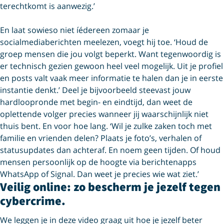
terechtkomt is aanwezig.’
En laat sowieso niet íédereen zomaar je
socialmediaberichten meelezen, voegt hij toe. ‘Houd de
groep mensen die jou volgt beperkt. Want tegenwoordig is
er technisch gezien gewoon heel veel mogelijk. Uit je profiel
en posts valt vaak meer informatie te halen dan je in eerste
instantie denkt.’ Deel je bijvoorbeeld steevast jouw
hardloopronde met begin- en eindtijd, dan weet de
oplettende volger precies wanneer jij waarschijnlijk niet
thuis bent. En voor hoe lang. ‘Wil je zulke zaken toch met
familie en vrienden delen? Plaats je foto’s, verhalen of
statusupdates dan achteraf. En noem geen tijden. Of houd
mensen persoonlijk op de hoogte via berichtenapps
WhatsApp of Signal. Dan weet je precies wie wat ziet.’
Veilig online: zo bescherm je jezelf tegen
cybercrime.
We leggen je in deze video graag uit hoe je jezelf beter