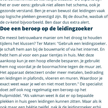
het er over eens: gebruik niet alleen het schema, ook je
gezonde verstand. Ben je ervan bewust dat leidingen vaak
op logische plekken gevestigd zijn. Bij de douche, wasbak of
de cv-ketel bijvoorbeeld. Ben daar dus extra alert.
Doe een beroep op de leidingzoeker
De meest betrouwbare manier om het droog te houden
tijdens het klussen? Ter Maten: "Gebruik een leidingzoeker.
Je schaft hem aan bij de bouwmarkt of via het internet. En
hebt hem al voor een paar tientjes in huis. Met deze
aankoop kun je een hoop ellende besparen. Je gebruikt
hem nog voordat je de boormachine tegen de muur zet.
Het apparaat detecteert onder meer metalen, bedrading
en leidingen in plafonds, vloeren en muren. Waardoor je
exact weet waar je wel en niet moet boren." De specialist
doet zelf ook nog regelmatig een beroep op het
hulpmiddel. "Als vakman weet ik dat er op bepaalde
plekken in huis geen leidingen kunnen zitten. Maar als ik
ook maar een béétje twijfel, pak ik de leidingzoeker erbij.