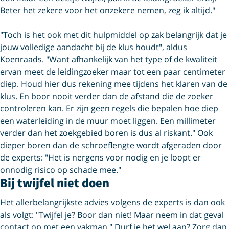
Beter het zekere voor het onzekere nemen, zeg ik altijd."
"Toch is het ook met dit hulpmiddel op zak belangrijk dat je
jouw volledige aandacht bij de klus houdt", aldus
Koenraads. "Want afhankelijk van het type of de kwaliteit
ervan meet de leidingzoeker maar tot een paar centimeter
diep. Houd hier dus rekening mee tijdens het klaren van de
klus. En boor nooit verder dan de afstand die de zoeker
controleren kan. Er zijn geen regels die bepalen hoe diep
een waterleiding in de muur moet liggen. Een millimeter
verder dan het zoekgebied boren is dus al riskant." Ook
dieper boren dan de schroeflengte wordt afgeraden door
de experts: "Het is nergens voor nodig en je loopt er
onnodig risico op schade mee."
Bij twijfel niet doen
Het allerbelangrijkste advies volgens de experts is dan ook
als volgt: "Twijfel je? Boor dan niet! Maar neem in dat geval
contact op met een vakman." Durf je het wel aan? Zorg dan