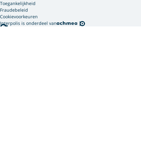
Toegankelijkheid
Fraudebeleid
Cookievoorkeuren
Interpolis is onderdeel van
Interpolis gebruikt
cookies.
We gebruiken cookies en soortgelijke technieken om
jouw online gedrag te analyseren en te combineren
met gegevens die we van jou hebben. Zo weten we
welke advertenties werken en kunnen we jou
persoonlijker helpen via onze website, app of sociale
media. Hiermee verwerken we jouw
persoonsgegevens. Om welke persoonsgegevens dit
gaat en hoe we deze verwerken, lees je in ons
privacy
statement
. In ons
cookie statement
vind je meer
informatie over hoe wij en onze
12 partners (PDF)