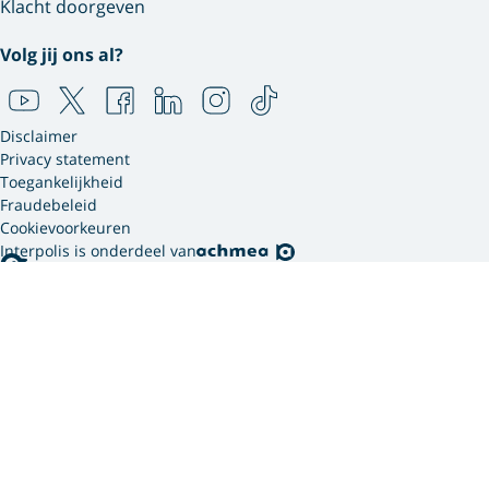
Klacht doorgeven
Volg jij ons al?
Disclaimer
Privacy statement
Toegankelijkheid
Fraudebeleid
Cookievoorkeuren
Interpolis is onderdeel van
Interpolis gebruikt
cookies.
We gebruiken cookies en soortgelijke technieken om
jouw online gedrag te analyseren en te combineren
met gegevens die we van jou hebben. Zo weten we