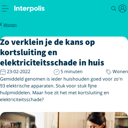
Magazine
Zo verklein je de kans op kortsluiting en elektriciteitsschade in hui
Wonen
Zo verklein je de kans op
kortsluiting en
elektriciteitsschade in huis
23-02-2022
5 minuten
Wonen
Gemiddeld genomen is ieder huishouden goed voor zo'n
93 elektrische apparaten. Stuk voor stuk fijne
hulpmiddelen. Maar hoe zit het met kortsluiting en
elektriciteitsschade?