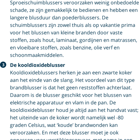
Sproeischuimblussers veroorzaken weinig onbedoelde
schade, ze zijn gemakkelijk te bedienen en hebben een
langere blusduur dan poederblussers. De
schuimblussers zijn zowel thuis als op vakantie prima
voor het blussen van kleine branden door vaste
stoffen, zoals hout, laminaat, gordijnen en matrassen,
en vloeibare stoffen, zoals benzine, olie verf en
schoonmaakmiddelen.
De kooldioxideblusser
Kooldioxideblussers herken je aan een zwarte koker
aan het einde van de slang. Het voordeel van dit type
brandblusser is dat het geen reststoffen achterlaat.
Daarom is de blusser geschikt voor het blussen van
elektrische apparatuur en vlam in de pan. De
kooldioxideblusser houd je altijd aan het handvat vast;
het uiteinde van de koker wordt namelijk wel -80
graden Celsius, wat ‘koude’ brandwonden kan
veroorzaken. En met deze blusser moet je ook
oppassen voor verstikkingsgevaar, met name in een